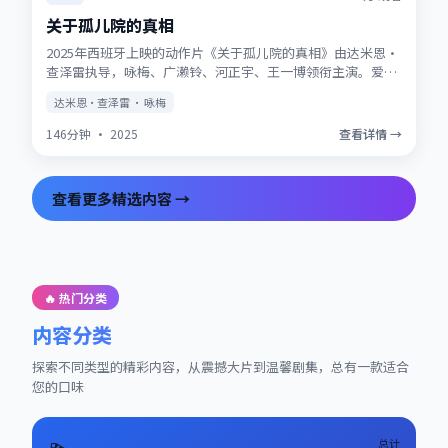
关于孤儿院的真相
2025年西班牙上映的动作片《关于孤儿院的真相》由达米恩·
查泽雷执导，咏梅、广濑铃、河正宇、王一博领衔主演。爱情
与信仰在战争阴影下被反复考验，结局留有回味空间。片尾彩
达米恩·查泽雷 · 咏梅
蛋值得留意，与世界观其他作品存在联动。
146分钟
·
2025
查看详情 →
查看更多精选内容 →
🔥 热门分类
内容分类
探索不同类型的精彩内容，从震撼大片到温馨剧集，总有一款适合
您的口味
总计