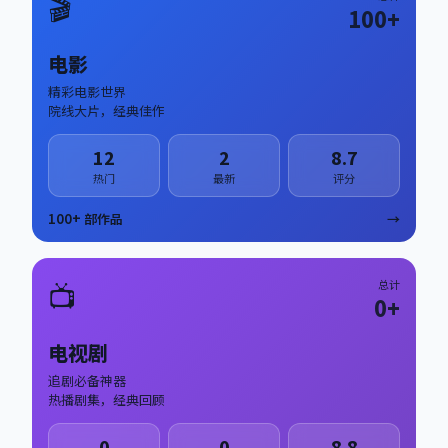
🎬
100
+
电影
精彩电影世界
院线大片，经典佳作
12
2
8.7
热门
最新
评分
100
+ 部作品
→
📺
总计
0
+
电视剧
追剧必备神器
热播剧集，经典回顾
0
0
8.8