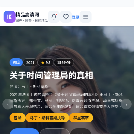
精品高清网
登录
国产·欧美·日韩精品
冒险
2021
★
9.5
156分钟
关于时间管理局的真相
导演：
马丁·斯科塞斯
2021年法国上映的冒险片《关于时间管理局的真相》由马丁·斯科
塞斯执导，郑秀文、马丽、刘德华、刘青云领衔主演。动画式想象
‹
›
力与真人表演结合，适合全年龄观看。适合喜欢强情节与人物刻画
的观众收藏观看。
冒险
马丁·斯科塞斯执导
群星荟萃