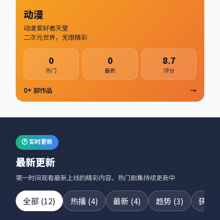
动漫
动漫爱好者天堂
二次元世界，无限精彩
0
0
8.7
热门
最新
评分
0
+ 部作品
→
🕐 实时更新
最新更新
第一时间观看最新上线的精彩内容，热门剧集持续更新中
全部
(
12
)
热播
(
4
)
最新
(
4
)
趋势
(
3
)
获奖
(
24集全
42集全