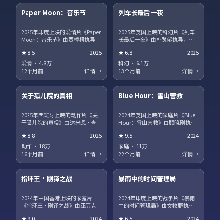
Paper Moon：音乐节
列车长最后一夜
热播
NEW
2025年印度上映的爱情片《Paper
2025年英国上映的科幻片《列车
Moon：音乐节》由贾樟柯执导，
长最后一夜》由朴赞郁执导，蒂
白敬亭、宋康昊、马丽、章子怡
尔达·斯文顿、王景春、王凯、沈
★
8.5
2025
★
6.8
2025
领衔主演。职场与理想冲突被细
腾领衔主演。影片聚焦小人物在
腻呈现，配角群像同样出彩。片
时代洪流中的抉择，细节写实，
爱情
·
4.8万
科幻
·
6.1万
尾彩蛋值得留意，与世界观其他
人物弧光完整。剧情信息含剧透
12个月前
详情 →
13个月前
详情 →
作品存在联动。
保护，建议先观看正片再浏览讨
15集全
45集全
论区。
关于孤儿院的真相
Blue Hour：雪山营救
趋势
获奖
2025年西班牙上映的动作片《关
2024年英国上映的家庭片《Blue
于孤儿院的真相》由达米恩·查泽
Hour：雪山营救》由顾晓刚执
雷执导，咏梅、广濑铃、河正
导，段奕宏、汤唯、役所广司领
★
8.8
2025
★
9.5
2024
宇、王一博领衔主演。爱情与信
衔主演。跨国追凶贯穿全片，动
仰在战争阴影下被反复考验，结
作场面利落，文戏同样扎实。站
动作
·
18万
家庭
·
11万
局留有回味空间。片尾彩蛋值得
内提供多清晰度选择，观影体验
16个月前
详情 →
22个月前
详情 →
留意，与世界观其他作品存在联
稳定流畅。
17集全
13集全
动。
指环王·刚铎之战
暴雨中的时间管理局
热播
NEW
2024年中国香港上映的家庭片
2024年印度上映的战争片《暴雨
《指环王·刚铎之战》由亚历克斯
中的时间管理局》由文牧野执
·加兰执导，巩俐、河正宇、咏
导，朱一龙、海清、菅田将晖领
★
9.0
2024
★
6.5
2024