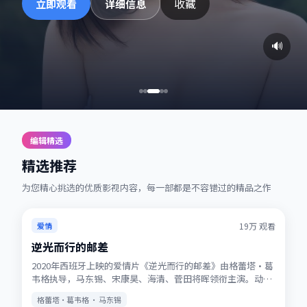
收藏
立即观看
详细信息
🔊
编辑精选
精选推荐
为您精心挑选的优质影视内容，每一部都是不容错过的精品之作
热播
★
7.2
19万
观看
爱情
逆光而行的邮差
2020年西班牙上映的爱情片《逆光而行的邮差》由格蕾塔·葛
韦格执导，马东锡、宋康昊、海清、菅田将晖领衔主演。动画
式想象力与真人表演结合，适合全年龄观看。站内提供多清晰
格蕾塔·葛韦格 · 马东锡
度选择，观影体验稳定流畅。