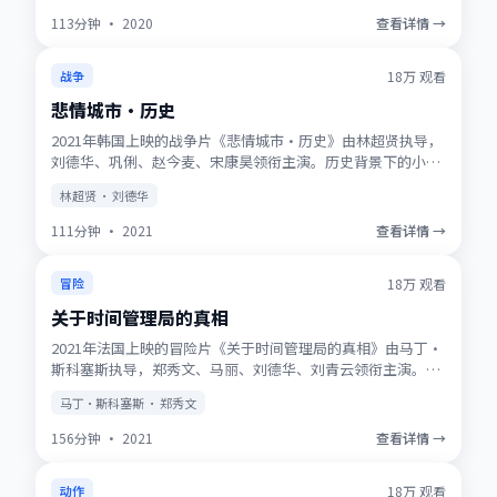
113分钟
·
2020
查看详情 →
获奖
★
9.7
18万
观看
战争
悲情城市·历史
2021年韩国上映的战争片《悲情城市·历史》由林超贤执导，
刘德华、巩俐、赵今麦、宋康昊领衔主演。历史背景下的小人
物史诗，服化道考究，时代质感浓厚。高清正版资源同步更
林超贤 · 刘德华
新，支持多终端流畅播放。
111分钟
·
2021
查看详情 →
NEW
★
9.5
18万
观看
冒险
关于时间管理局的真相
2021年法国上映的冒险片《关于时间管理局的真相》由马丁·
斯科塞斯执导，郑秀文、马丽、刘德华、刘青云领衔主演。动
画式想象力与真人表演结合，适合全年龄观看。适合喜欢强情
马丁·斯科塞斯 · 郑秀文
节与人物刻画的观众收藏观看。
156分钟
·
2021
查看详情 →
趋势
★
8.8
18万
观看
动作