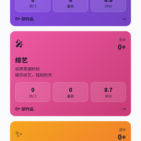
热门
最新
评分
0
+ 部作品
→
🎤
总计
0
+
综艺
欢声笑语时刻
娱乐综艺，轻松时光
0
0
8.7
热门
最新
评分
0
+ 部作品
→
✨
总计
0
+