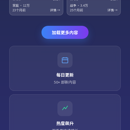
梅、役所广司领衔主演。科幻设
衔主演。法庭戏与街头戏对位，
定服务于人物关系，探讨记忆、
正义主题在灰色地带被重新审
家庭
·
12万
战争
·
3.4万
身份与自由意志的边界。高清正
视。高清正版资源同步更新，支
23个月前
详情 →
25个月前
详情 →
版资源同步更新，支持多终端流
持多终端流畅播放。
畅播放。
加载更多内容
每日更新
50+ 部新内容
热度飙升